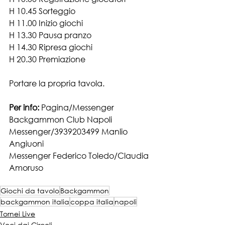
H 10.45 Sorteggio
H 11.00 Inizio giochi
H 13.30 Pausa pranzo
H 14.30 Ripresa giochi
H 20.30 Premiazione
Portare la propria tavola.
Per info:
 Pagina/Messenger 
Backgammon Club Napoli 
Messenger/3939203499 Manlio 
Angiuoni
Messenger Federico Toledo/Claudia 
Amoruso
Giochi da tavolo
Backgammon
backgammon italia
coppa italia
napoli
Tornei Live
Voci dai Circoli