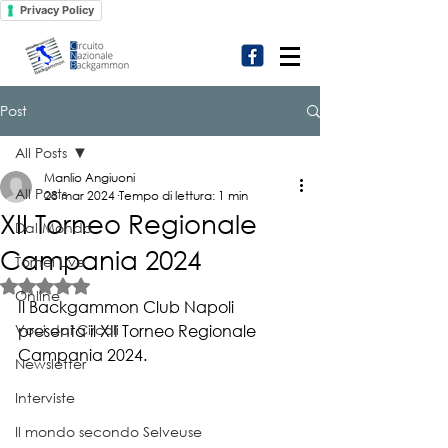
Privacy Policy
Post
All Posts
Manlio Angiuoni
All Posts
28 mar 2024
Tempo di lettura: 1 min
XII Torneo Regionale
Dal Mondo
Campania 2024
Tornei Live
Valutazione NaN stelle su 5.
Online
Il Backgammon Club Napoli 
Voci dai Circoli
presenta il XII Torneo Regionale 
Campania 2024.
Newsletter
Interviste
Il mondo secondo Selveuse