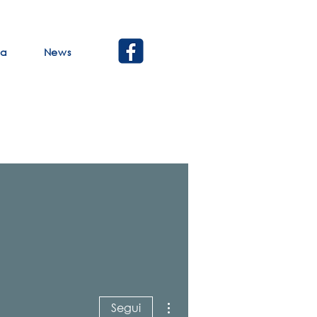
ca
News
Altre azioni
Segui