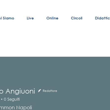
i Siamo
Live
Online
Circoli
Didatti
o Angiuoni
Redattore
0
Seguiti
giuoni
mmon Napoli