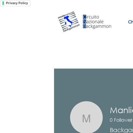
Privacy Policy
Ch
Manli
0
Follower
Manlio An
Backga