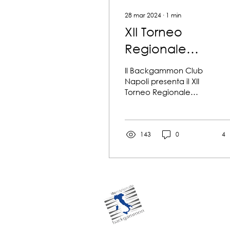
28 mar 2024
∙
1
min
XII Torneo
Regionale
Campania 2024
Il Backgammon Club
Napoli presenta il XII
Torneo Regionale
Campania 2024. Tappa
valida per il
Campionato Italiano
2024 del CNB. Sabato
143
0
4
13...