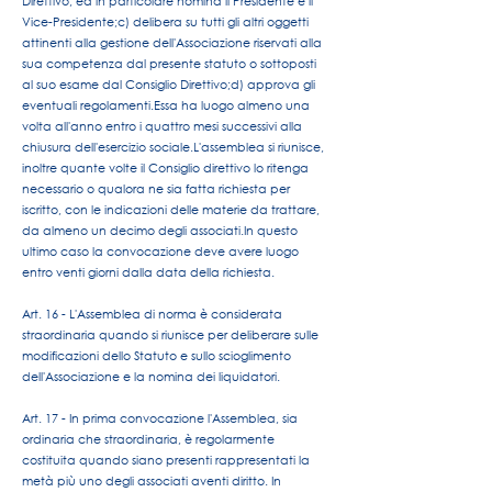
Direttivo, ed in particolare nomina il Presidente e il
Vice-Presidente;
c) delibera su tutti gli altri oggetti
attinenti alla gestione dell'Associazione riservati alla
sua competenza dal presente statuto o sottoposti
al suo esame dal Consiglio Direttivo;
d) approva gli
eventuali regolamenti.
Essa ha luogo almeno una
volta all'anno entro i quattro mesi successivi alla
chiusura dell'esercizio sociale.
L'assemblea si riunisce,
inoltre quante volte il Consiglio direttivo lo ritenga
necessario o qualora ne sia fatta richiesta per
iscritto, con le indicazioni delle materie da trattare,
da almeno un decimo degli associati.
In questo
ultimo caso la convocazione deve avere luogo
entro venti giorni dalla data della richiesta.
Art. 16 - L'Assemblea di norma è considerata
straordinaria quando si riunisce per deliberare sulle
modificazioni dello Statuto e sullo scioglimento
dell'Associazione e la nomina dei liquidatori.
Art. 17 - In prima convocazione l'Assemblea, sia
ordinaria che straordinaria, è regolarmente
costituita quando siano presenti rappresentati la
metà più uno degli associati aventi diritto. In