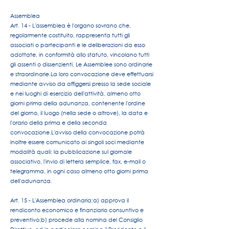
Assemblea
Art. 14 - L'assemblea è l'organo sovrano che,
regolarmente costituito, rappresenta tutti gli
associati o partecipanti e le deliberazioni da esso
adottate, in conformità allo statuto, vincolano tutti
gli assenti o dissenzienti. Le Assemblee sono ordinarie
e straordinarie.
La loro convocazione deve effettuarsi
mediante avviso da affiggersi presso la sede sociale
e nei luoghi di esercizio dell'attività, almeno otto
giorni prima della adunanza, contenente l'ordine
del giorno, il luogo (nella sede o altrove), la data e
l'orario della prima e della seconda
convocazione.
L'avviso della convocazione potrà
inoltre essere comunicato ai singoli soci mediante
modalità quali: la pubblicazione sul giornale
associativo, l'invio di lettera semplice, fax, e-mail o
telegramma, in ogni caso almeno otto giorni prima
dell'adunanza.
Art. 15 - L'Assemblea ordinaria:
a) approva il
rendiconto economico e finanziario consuntivo e
preventivo;
b) procede alla nomina del Consiglio