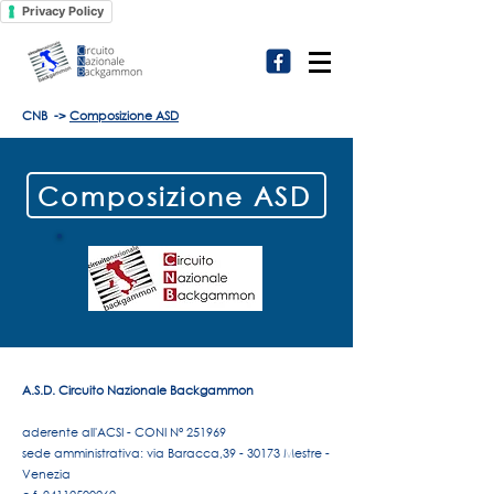
Privacy Policy
CNB
->
Composizione ASD
Composizione ASD
A.S.D. Circuito Nazionale Backgammon
aderente all'ACSI - CONI N° 251969
sede amministrativa: via Baracca,39 - 30173 Mestre -
Venezia