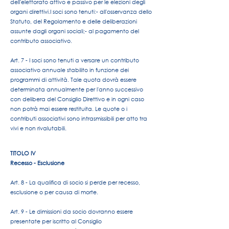
dell'elettorato attivo e passivo per le elezioni degli
organi direttivi.
I soci sono tenuti:
- all'osservanza dello
Statuto, del Regolamento e delle deliberazioni
assunte dagli organi sociali;
- al pagamento del
contributo associativo.
Art. 7 - I soci sono tenuti a versare un contributo
associativo annuale stabilito in funzione dei
programmi di attività. Tale quota dovrà essere
determinata annualmente per l'anno successivo
con delibera del Consiglio Direttivo e in ogni caso
non potrà mai essere restituita. Le quote o i
contributi associativi sono intrasmissibili per atto tra
vivi e non rivalutabili.
TITOLO IV
Recesso - Esclusione
Art. 8 - La qualifica di socio si perde per recesso,
esclusione o per causa di morte.
Art. 9 - Le dimissioni da socio dovranno essere
presentate per iscritto al Consiglio