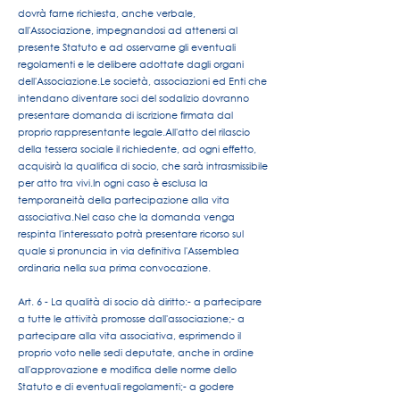
dovrà farne richiesta, anche verbale,
all'Associazione, impegnandosi ad attenersi al
presente Statuto e ad osservarne gli eventuali
regolamenti e le delibere adottate dagli organi
dell'Associazione.
Le società, associazioni ed Enti che
intendano diventare soci del sodalizio dovranno
presentare domanda di iscrizione firmata dal
proprio rappresentante legale.
All'atto del rilascio
della tessera sociale il richiedente, ad ogni effetto,
acquisirà la qualifica di socio, che sarà intrasmissibile
per atto tra vivi.
In ogni caso è esclusa la
temporaneità della partecipazione alla vita
associativa.
Nel caso che la domanda venga
respinta l'interessato potrà presentare ricorso sul
quale si pronuncia in via definitiva l'Assemblea
ordinaria nella sua prima convocazione.
Art. 6 - La qualità di socio dà diritto:
- a partecipare
a tutte le attività promosse dall'associazione;
- a
partecipare alla vita associativa, esprimendo il
proprio voto nelle sedi deputate, anche in ordine
all'approvazione e modifica delle norme dello
Statuto e di eventuali regolamenti;
- a godere