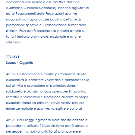
conformarsi alle norme e alle direttive del Coni
(Comitato Olimpico Nazionale), nonché agli Statuti
ed ai Regolamenti delle Federazioni sportive
nazionali, sia nazionali che locali, o dell'Ente di
promozione sportiva cui l'associazione si intenderà
affiliare. Essa potrà esercitare la propria attività su
tutto il territorio provinciale, nazionale e anche
all'estero.
TITOLO II
Scopo - Oggetto
Art. 2 - L'associazione è centro permanente di vita
associativa a carattere volontario e democratico la
cui attività è espressione di partecipazione,
solidarietà e pluralismo. Essa opera per fini sportivi,
ricreativi e solidaristici e si propone di offrire ai propri
associati idonei ed efficienti servizi relativi alle loro
esigenze motorie e sportive, ricreative e culturali.
Art. 3 - Per il raggiungimento delle finalità definite al
precedente articolo 2 l'Associazione potrà operare
nei seguenti ambiti di attività:
a) promuovere e