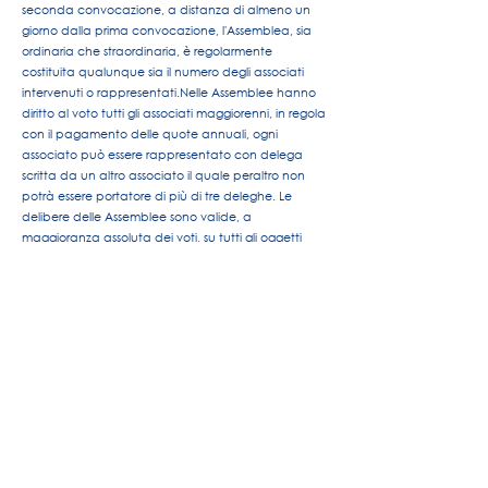
seconda convocazione, a distanza di almeno un
giorno dalla prima convocazione, l'Assemblea, sia
ordinaria che straordinaria, è regolarmente
costituita qualunque sia il numero degli associati
intervenuti o rappresentati.
Nelle Assemblee hanno
diritto al voto tutti gli associati maggiorenni, in regola
con il pagamento delle quote annuali, ogni
associato può essere rappresentato con delega
scritta da un altro associato il quale peraltro non
potrà essere portatore di più di tre deleghe. Le
delibere delle Assemblee sono valide, a
maggioranza assoluta dei voti, su tutti gli oggetti
posti all'ordine del giorno, salvo che sullo
scioglimento dell'Associazione e sulle modifiche
statutarie per cui occorrerà il voto favorevole dei
quattro/quinti degli associati presenti.
Art. 18 - L'assemblea è presieduta dal Presidente
dell'Associazione ed in sua assenza dal Vice
Presidente o dalla persona designata
dall'Assemblea stessa.
La nomina del Segretario è
fatta dal Presidente dell'Assemblea.
Consiglio Direttivo