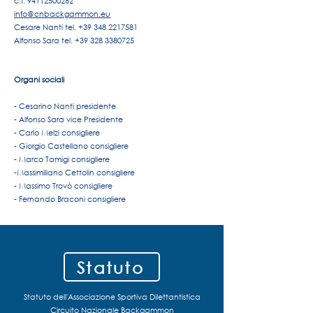
c.f. 94112500262
info@cnbackgammon.eu
Cesare Nanti tel. +39 348 2217581
Alfonso Sara tel. +39 328 3380725
Organi sociali
- Cesarino Nanti presidente
- Alfonso Sara vice Presidente
- Carlo Melzi consigliere
- Giorgio Castellano consigliere
- Marco Tamigi consigliere
-Massimiliano Cettolin consigliere
- Massimo Trovò consigliere
- Fernando Braconi consigliere
Statuto
Statuto dell'Associazione Sportiva Dilettantistica
Circuito Nazionale Backgammon