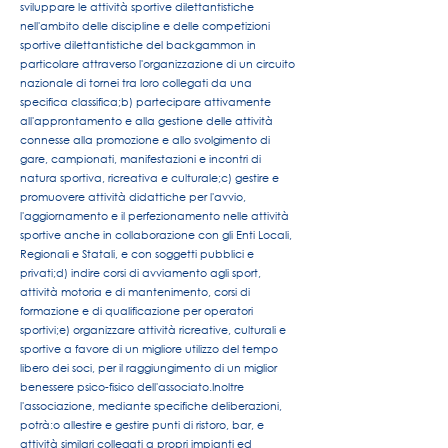
sviluppare le attività sportive dilettantistiche
nell'ambito delle discipline e delle competizioni
sportive dilettantistiche del backgammon in
particolare attraverso l'organizzazione di un circuito
nazionale di tornei tra loro collegati da una
specifica classifica;
b) partecipare attivamente
all'approntamento e alla gestione delle attività
connesse alla promozione e allo svolgimento di
gare, campionati, manifestazioni e incontri di
natura sportiva, ricreativa e culturale;
c) gestire e
promuovere attività didattiche per l'avvio,
l'aggiornamento e il perfezionamento nelle attività
sportive anche in collaborazione con gli Enti Locali,
Regionali e Statali, e con soggetti pubblici e
privati;
d) indire corsi di avviamento agli sport,
attività motoria e di mantenimento, corsi di
formazione e di qualificazione per operatori
sportivi;
e) organizzare attività ricreative, culturali e
sportive a favore di un migliore utilizzo del tempo
libero dei soci, per il raggiungimento di un miglior
benessere psico-fisico dell'associato.
Inoltre
l'associazione, mediante specifiche deliberazioni,
potrà:
o allestire e gestire punti di ristoro, bar, e
attività similari collegati a propri impianti ed