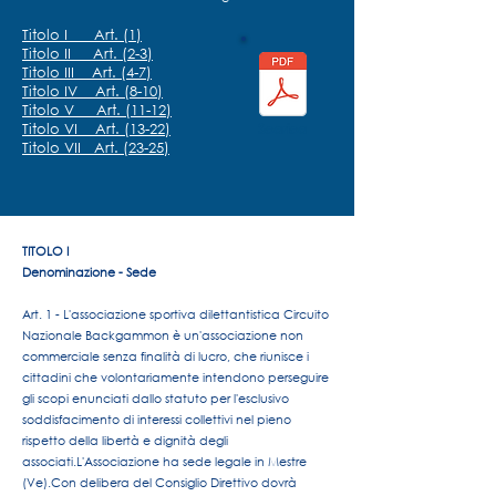
Titolo I Art. (1)
Titolo II Art. (2-3)
Titolo III Art. (4-7)
Titolo IV Art. (8-10)
Titolo V Art. (11-12)
Titolo VI A
rt. (13-22)
Scarica
Titolo VII Art. (23-25)
TITOLO I
Denominazione - Sede
Art. 1 - L'associazione sportiva dilettantistica Circuito
Nazionale Backgammon è un'associazione non
commerciale senza finalità di lucro, che riunisce i
cittadini che volontariamente intendono perseguire
gli scopi enunciati dallo statuto per l'esclusivo
soddisfacimento di interessi collettivi nel pieno
rispetto della libertà e dignità degli
associati.
L'Associazione ha sede legale in Mestre
(Ve).
Con delibera del Consiglio Direttivo dovrà