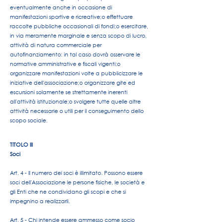
eventualmente anche in occasione di
manifestazioni sportive e ricreative;
o effettuare
raccolte pubbliche occasionali di fondi;
o esercitare,
in via meramente marginale e senza scopo di lucro,
attività di natura commerciale per
autofinanziamento: in tal caso dovrà osservare le
normative amministrative e fiscali vigenti;
o
organizzare manifestazioni volte a pubblicizzare le
iniziative dell'associazione;
o organizzare gite ed
escursioni solamente se strettamente inerenti
all'attività istituzionale;
o svolgere tutte quelle altre
attività necessarie o utili per il conseguimento dello
scopo sociale.
TITOLO III
Soci
Art. 4 - Il numero dei soci è illimitato. Possono essere
soci dell'Associazione le persone fisiche, le società e
gli Enti che ne condividano gli scopi e che si
impegnino a realizzarli.
Art. 5 - Chi intende essere ammesso come socio