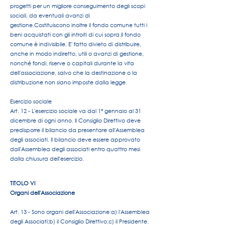
progetti per un migliore conseguimento degli scopi
sociali, da eventuali avanzi di
gestione.
Costituiscono inoltre il fondo comune tutti i
beni acquistati con gli introiti di cui sopra.
Il fondo
comune è indivisibile. E' fatto divieto di distribuire,
anche in modo indiretto, utili o avanzi di gestione,
nonché fondi, riserve o capitali durante la vita
dell'associazione, salvo che la destinazione o la
distribuzione non siano imposte dalla legge.
Esercizio sociale
Art. 12 - L'esercizio sociale va dal 1° gennaio al 31
dicembre di ogni anno. Il Consiglio Direttivo deve
predisporre il bilancio da presentare all'Assemblea
degli associati. Il bilancio deve essere approvato
dall'Assemblea degli associati entro quattro mesi
dalla chiusura dell'esercizio.
TITOLO VI
Organi dell'Associazione
Art. 13 - Sono organi dell'Associazione:
a) l'Assemblea
degli Associati;
b) il Consiglio Direttivo;
c) il Presidente.