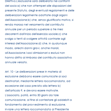
Direttivo.
L'esclusione sarà deliberata nei confronti
del socio:
a) che non ottemperi alle disposizioni del
presente Statuto, degli eventuali regolamenti e delle
deliberazioni legalmente adottate dagli organi
dell'Associazione;
b) che, senza giustificato motivo, si
renda moroso nel versamento del contributo
annuale per un periodo superiore a tre mesi
decorrenti dall'inizio dell'esercizio sociale;
c) che
svolga o tenti di svolgere attività contrarie agli
interessi dell'Associazione;
d) che, in qualunque
modo, arrechi danni gravi, anche morali,
all'Associazione.
I soci dimissionari o esclusi non
hanno diritto al rimborso del contributo associativo
annuale versato.
Art. 10 - Le deliberazioni prese in materia di
esclusione debbono essere comunicate ai soci
destinatari, mediante lettera raccomandata, ad
eccezione del caso previsto alla lettera b)
dell'articolo 9, e devono essere motivate.
L'associato, potrà, entro 30 giorni da tale
comunicazione, al fine di contestare gli addebiti a
fondamento del provvedimento di esclusione,
inviare una lettera raccomandata al Presidente