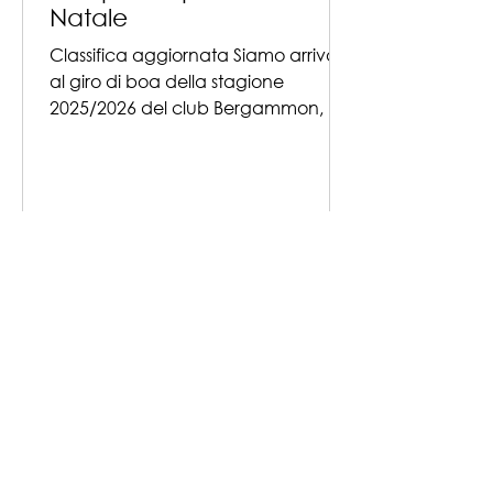
Natale
Classifica aggiornata Siamo arrivati
al giro di boa della stagione
2025/2026 del club Bergammon, al
suo terzo campionato sociale.
Quest'anno ospitato presso il bar
bocciodromo Bettineschi di
Bergamo. Da inizio ottobre una
quindicina di facinorosi si son dati
man forte tutti i giovedì sera
cercando di sgomitare verso la
vetta e/o per non rimanere
impantanati nella baruffa delle
retrovie. Fra questo gruppo
variegato di giocatori e giocatrici vi
sono diversi nuovi ingressi che s