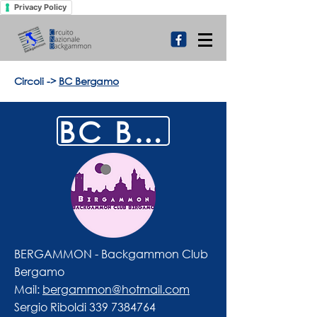
Privacy Policy
Circoli
->
BC Bergamo
BC BERGAMO
BERGAMMON - Backgammon Club
Bergamo
Mail:
bergammon@hotmail.com
Sergio Riboldi
339 7384764