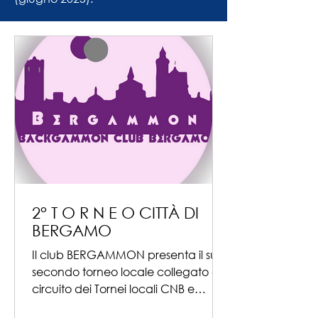
2° T O R N E O CITTÀ DI
BERGAMO
Il club BERGAMMON presenta il suo
secondo torneo locale collegato al
circuito dei Tornei locali CNB e
facente parte del campionato