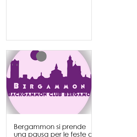
Nazionale. La voglia di fare una
bella manifestazione è tanta e
merita molta attenzione. E’ un
grande esempio vedere che piccoli
club neonati riescano in una
impresa che per alcuni risulta
difficile. Notizie utili Il torneo locale si
svolgerà nella splendida Città Alta
presso il ristorante Il Circolino, un
posto bello e con una sala
fantastica. Me
Bergammon si prende
una pausa per le feste di