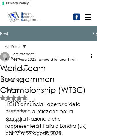
Privacy Policy
Post
All Posts
cesarenanti
All Posts
16 mag 2025
Tempo di lettura: 1 min
World Team
Dal Mondo
Backgammon
Tornei Live
Championship (WTBC)
Online
Valutazione NaN stelle su 5.
Voci dai Circoli
Il CNB annuncia l’apertura della 
Newsletter
procedura di selezione per la 
Squadra Nazionale che 
Interviste
rappresenterà l’Italia a Londra (UK) 
Il mondo secondo Selveuse
dal 25 al 27 agosto 2026.