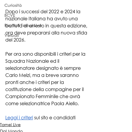
Curiosità
Dopo i successi del 2022 e 2024 la 
BCVE
nazionale Italiana ha avuto una 
Risultati Tornei Live
battuta di arresto in questa edizione, 
ora deve prepararsi alla nuova sfida 
Verbali
del 2026.
Per ora sono disponibili i criteri per la 
Squadra Nazionale ed il 
selezionatore designato è sempre 
Carlo Melzi, ma a breve saranno 
pronti anche i criteri per la 
costituzione della compagine per il 
Campionato Femminile che avrà 
come selezionatrice Paola Aiello.
Leggi i criteri
 sul sito e candidati
Tornei Live
Dal Mondo