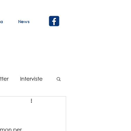
ca
News
tter
Interviste
Verbali
ammon per 