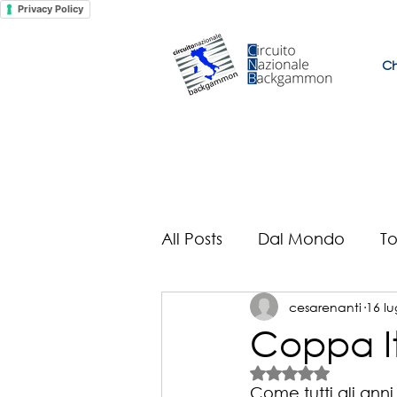
Privacy Policy
Ch
All Posts
Dal Mondo
To
cesarenanti
16 lu
Il mondo secondo Selveu
Coppa It
Valutazione NaN st
Come tutti gli anni