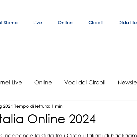
i Siamo
Live
Online
Circoli
Didatti
rnei Live
Online
Voci dai Circoli
Newsle
g 2024
Tempo di lettura: 1 min
se
Curiosità
BCVE
Risultati Tornei Live
alia Online 2024
elle su 5.
 si riaccende la sfida tra i Circoli Italiani di backg