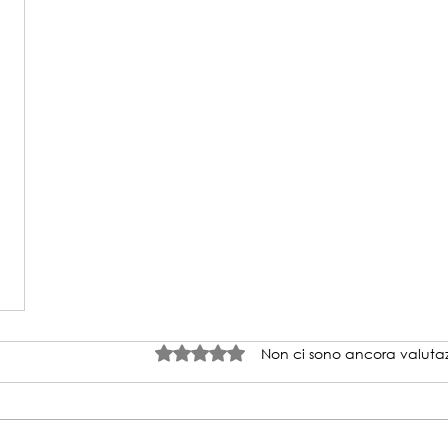
Valutazione 0 stelle su 5.
Non ci sono ancora valutaz