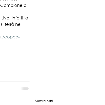
di Campione a 
ve, infatti la 
i terrà nel 
u/coppa-
Mostra tutti