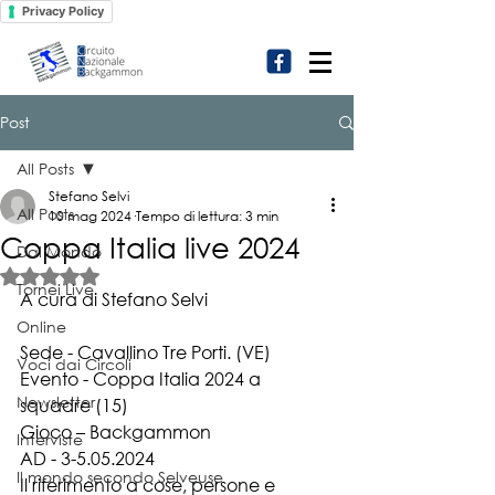
Privacy Policy
Post
All Posts
Stefano Selvi
All Posts
10 mag 2024
Tempo di lettura: 3 min
Coppa Italia live 2024
Dal Mondo
Valutazione NaN stelle su 5.
Tornei Live
A cura di Stefano Selvi
Online
Sede - Cavallino Tre Porti. (VE)
Voci dai Circoli
Evento - Coppa Italia 2024 a 
Newsletter
squadre (15)
Gioco – Backgammon
Interviste
AD - 3-5.05.2024
Il mondo secondo Selveuse
Il riferimento a cose, persone e 