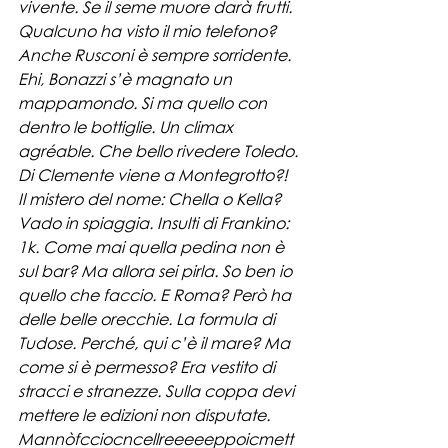
vivente. Se il seme muore darà frutti. 
Qualcuno ha visto il mio telefono? 
Anche Rusconi è sempre sorridente. 
Ehi, Bonazzi s’è magnato un 
mappamondo. Si ma quello con 
dentro le bottiglie. Un climax 
agréable. Che bello rivedere Toledo. 
Di Clemente viene a Montegrotto?!  
Il mistero del nome: Chella o Kella? 
Vado in spiaggia. Insulti di Frankino: 
1k. Come mai quella pedina non è 
sul bar? Ma allora sei pirla. So ben io 
quello che faccio. E Roma? Però ha 
delle belle orecchie. La formula di 
Tudose. Perché, qui c’è il mare? Ma 
come si è permesso? Era vestito di 
stracci e stranezze. Sulla coppa devi 
mettere le edizioni non disputate. 
Mannòfcciocncellreeeeeppoicmett