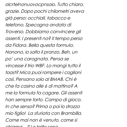
olcrtelnonuovocpnsoio. Tutto chiaro, 
grazie. Dopo pochi chilometri aveva 
già perso: occhiali, tabacco e 
telefono. Specogna andato di 
Traverso. Dobbiamo convincere gli 
assenti. I presenti no? Il tempo perso 
da Fidora. Bella questa formula. 
Nonono, io salto il pranzo. Beh, un 
po’ una carognata. Pensa se 
vincesse il trio WBF. Lo mangi tutto il 
toast? Mica puoi rompere i coglioni 
così. Pensano solo al BMAB. Chi è 
che fa casino alle 6 di mattina? A 
me la formula fa cagare. Gli assenti 
han sempre torto. Campo di gioco. 
In che senso? Prima o poi lo strozzo 
mio figlio!  La sfuriata con Brambilla. 
Come mai non è venuto, come si 
chiama…? Le tette sono 