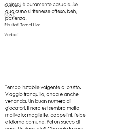
animali è puramente casuale. Se 
Curiosità
qualcuno si ritenesse offeso, beh, 
BCVE
pazienza.
Risultati Tornei Live
Verbali
Tempo instabile volgente al brutto. 
Viaggio tranquillo, anda e anche 
venanda. Un buon numero di 
giocatori. Il nord est sembra molto 
motivato: magliette, cappellini, felpe 
e idioma comune. Poi un sacco di 
cose. Un riassunto? Che noia la sera 