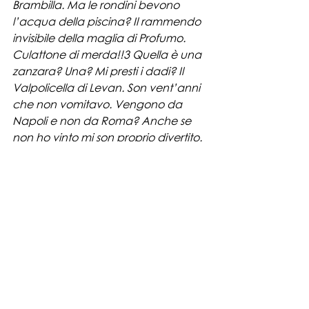
Brambilla. Ma le rondini bevono 
l’acqua della piscina? Il rammendo 
invisibile della maglia di Profumo. 
Culattone di merda!!3 Quella è una 
zanzara? Una? Mi presti i dadi? Il 
Valpolicella di Levan. Son vent’anni 
che non vomitavo. Vengono da 
Napoli e non da Roma? Anche se 
non ho vinto mi son proprio divertito. 
Allora sei scemo. 1k+1. Il commiato, 
sempre un po’ meno triste. Tappa a 
No-Strana. Gnocco fritto salumi un 
primo o un secondo e via verso 
l’infinito e oltre.
    Sbobinare tre giorni di sensazioni è 
stata dura. Molto è stato perso ma 
altrettanto è stato preso. Alla 
prossima.