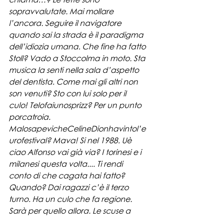
sopravvalutate. Mai mollare 
l’ancora. Seguire il navigatore 
quando sai la strada è il paradigma 
dell’idiozia umana. Che fine ha fatto 
Stoll? Vado a Stoccolma in moto. Sta 
musica la senti nella sala d’aspetto 
del dentista. Come mai gli altri non 
son venuti? Sto con lui solo per il 
culo! Telofaiunosprizz? Per un punto 
porcatroia. 
MalosapevicheCelineDionhavintol’e
urofestival? Mava! Si nel 1988. Uè 
ciao Alfonso vai già via? I torinesi e i 
milanesi questa volta.... Ti rendi 
conto di che cagata hai fatto? 
Quando? Dai ragazzi c’è il terzo 
turno. Ha un culo che fa regione. 
Sarà per quello allora. Le scuse a 