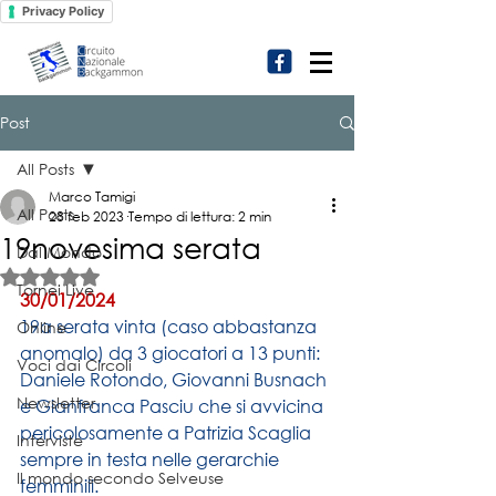
Privacy Policy
Post
All Posts
Marco Tamigi
All Posts
28 feb 2023
Tempo di lettura: 2 min
19novesima serata
Dal Mondo
Valutazione NaN stelle su 5.
Tornei Live
30/01/2024
19a serata vinta (caso abbastanza 
Online
anomalo) da 3 giocatori a 13 punti: 
Voci dai Circoli
Daniele Rotondo, Giovanni Busnach 
Newsletter
e Gianfranca Pasciu che si avvicina 
pericolosamente a Patrizia Scaglia 
Interviste
sempre in testa nelle gerarchie 
Il mondo secondo Selveuse
femminili.