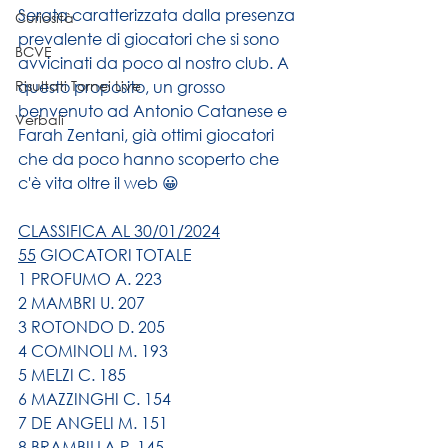
Serata caratterizzata dalla presenza 
Curiosità
prevalente di giocatori che si sono 
BCVE
avvicinati da poco al nostro club. A 
Risultati Tornei Live
questo proposito, un grosso 
benvenuto ad Antonio Catanese e 
Verbali
Farah Zentani, già ottimi giocatori 
che da poco hanno scoperto che 
c'è vita oltre il web 😀
CLASSIFICA AL 30/01/2024
55
 GIOCATORI TOTALE
1 PROFUMO A. 223
2 MAMBRI U. 207
3 ROTONDO D. 205
4 COMINOLI M. 193
5 MELZI C. 185
6 MAZZINGHI C. 154
7 DE ANGELI M. 151
8 BRAMBILLA P. 145