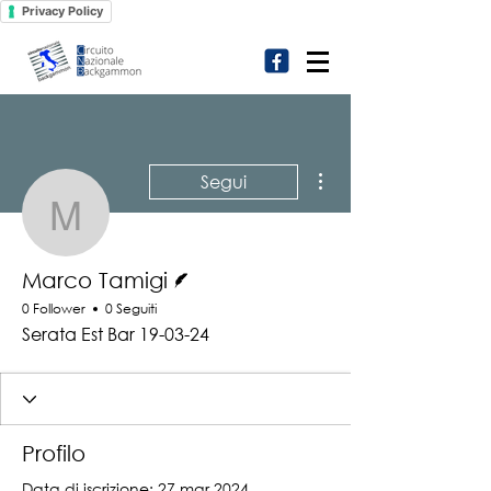
Privacy Policy
Altre azioni
Segui
Marco Tamigi
Redattore
Marco Tamigi
0 Follower
0 Seguiti
Serata Est Bar 19-03-24
Profilo
Data di iscrizione: 27 mar 2024