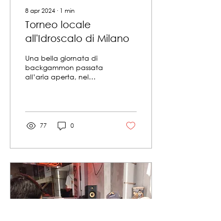
8 apr 2024
∙
1
min
Torneo locale
all'Idroscalo di Milano
Una bella giornata di
backgammon passata
all’aria aperta, nel
verde del Parco
dell’Idroscalo. Un’ottima
affluenza da Roma in su
con 52...
77
0