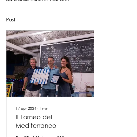
Post
17 apr 2024
∙
1
min
II Torneo del
Mediterraneo