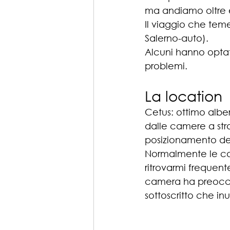
ma andiamo oltre e
Il viaggio che teme
Salerno-auto). 
Alcuni hanno optat
problemi.
La location
Cetus: ottimo alber
dalle camere a str
posizionamento del
Normalmente le cam
ritrovarmi frequen
camera ha preoccu
sottoscritto che in