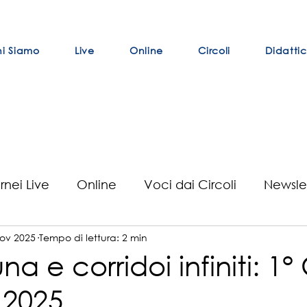
i Siamo
Live
Online
Circoli
Didatti
rnei Live
Online
Voci dai Circoli
Newsle
ov 2025
Tempo di lettura: 2 min
se
Curiosità
BCVE
Risultati Tornei Live
una e corridoi infiniti: 1
 2025