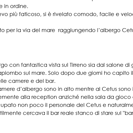
 in ordine.
vo più faticoso, si è rivelato comodo, facile e veloc
o per la via del mare  raggiungendo l’albergo Cet
go con fantastica vista sul Tirreno sia dal salone di
apiombo sul mare. Solo dopo due giorni ho capito il
le camere e del bar. 
ere d’albergo sono in alto mentre al Cetus sono i
temente alla reception anziché nella sala da gioco 
pato non poco il personale del Cetus e naturalme
utilmente cercava il bar reale stanco di stare sul "ba