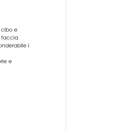
 cibo e 
 faccia 
nderabile i 
rie e 