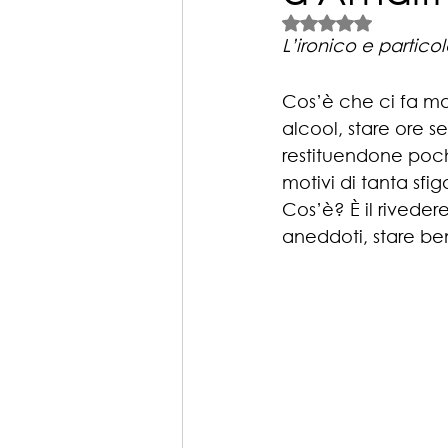
Valutazione NaN st
L’ironico e particol
Cos’è che ci fa mac
alcool, stare ore s
restituendone poch
motivi di tanta sfig
Cos’è? È il riveder
aneddoti, stare be