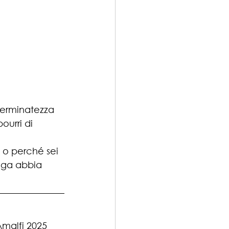
 
terminatezza 
ourri di 
o perché sei 
figa abbia 
malfi 2025 