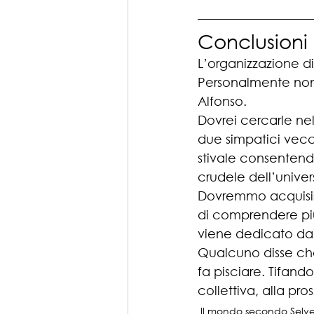
Conclusioni
L’organizzazione d
Personalmente non
Alfonso. 
Dovrei cercarle nel
due simpatici vecc
stivale consentend
crudele dell’unive
Dovremmo acquisir
di comprendere più 
viene dedicato dai
Qualcuno disse che
fa pisciare. Tifand
collettiva, alla pros
Il mondo secondo Selv