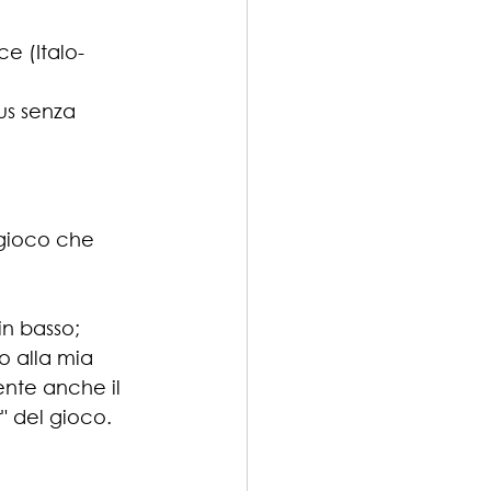
e (Italo- 
us senza 
 gioco che 
 
n basso; 
o alla mia 
nte anche il 
r" del gioco.