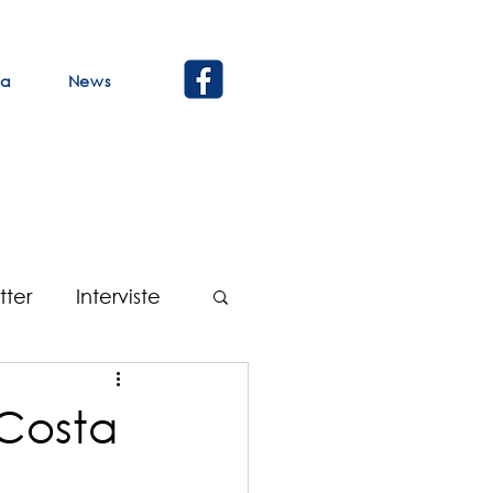
ca
News
tter
Interviste
Verbali
° Costa