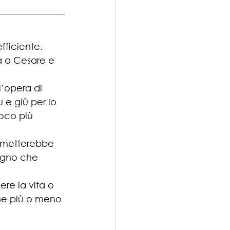
ficiente. 
 a Cesare e 
l’opera di 
e giù per lo 
oco più 
rmetterebbe 
pegno che 
re la vita o 
one più o meno 