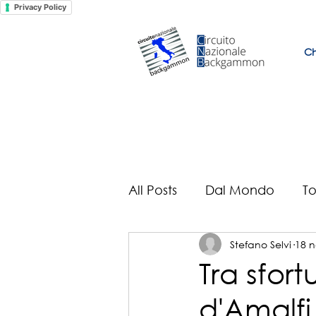
Privacy Policy
Ch
All Posts
Dal Mondo
To
Stefano Selvi
18 n
Il mondo secondo Selveu
Tra sfort
d'Amalfi