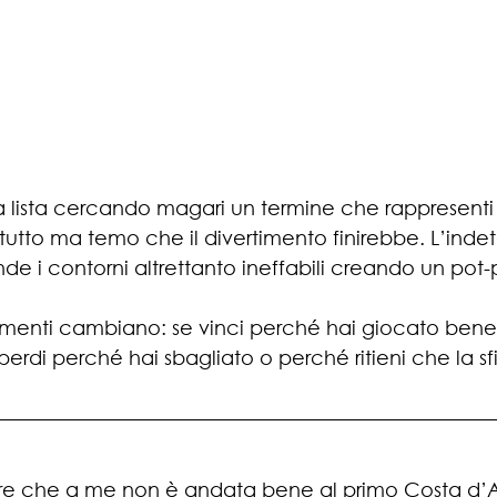
lista cercando magari un termine che rappresenti
utto ma temo che il divertimento finirebbe. L’inde
de i contorni altrettanto ineffabili creando un pot-p
menti cambiano: se vinci perché hai giocato bene 
 perdi perché hai sbagliato o perché ritieni che la s
dere che a me non è andata bene al primo Costa d’A