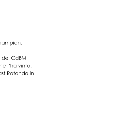
hampion. 
4 del CdBM 
 l’ha vinto. 
ast Rotondo in 