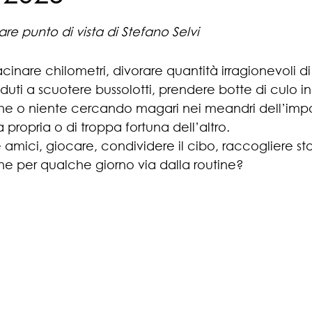
elle su 5.
are punto di vista di Stefano Selvi
inare chilometri, divorare quantità irragionevoli di
eduti a scuotere bussolotti, prendere botte di culo in
e o niente cercando magari nei meandri dell’impo
a propria o di troppa fortuna dell’altro.
e amici, giocare, condividere il cibo, raccogliere sto
ne per qualche giorno via dalla routine?