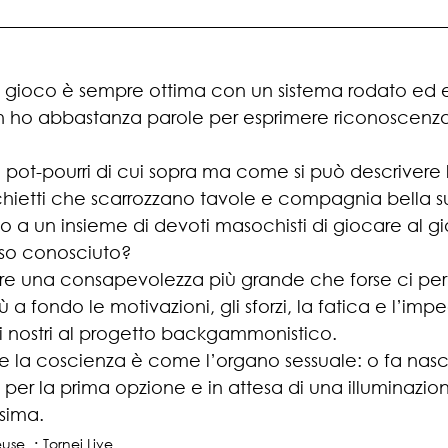
i gioco è sempre ottima con un sistema rodato ed ef
 ho abbastanza parole per esprimere riconoscenza
 pot-pourri di cui sopra ma come si può descrivere 
hietti che scarrozzano tavole e compagnia bella su 
o a un insieme di devoti masochisti di giocare al gi
rso conosciuto? 
e una consapevolezza più grande che forse ci pe
a fondo le motivazioni, gli sforzi, la fatica e l’im
 nostri al progetto backgammonistico. 
 la coscienza è come l’organo sessuale: o fa nasce
o per la prima opzione e in attesa di una illuminazi
sima.  
euse
Tornei Live