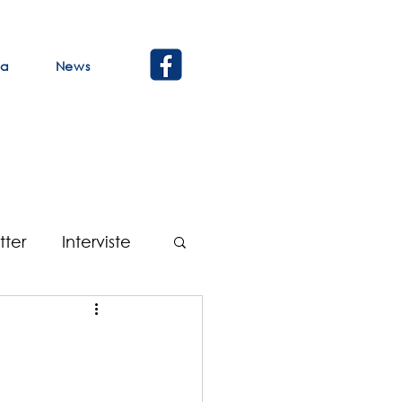
ca
News
tter
Interviste
Verbali