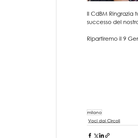
Il CdBM Ringrazia t
successo del nostr
Ripartiremo il 9 G
milano
Voci dai Circoli