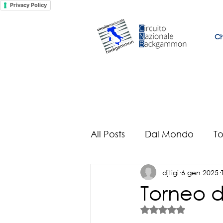
Privacy Policy
Ch
All Posts
Dal Mondo
To
djtigi
6 gen 2025
Il mondo secondo Selveu
Torneo d
Valutazione NaN st