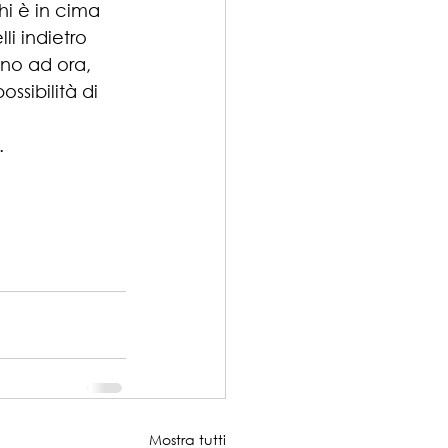
i è in cima 
i indietro 
ino ad ora, 
ssibilità di 
.
Mostra tutti