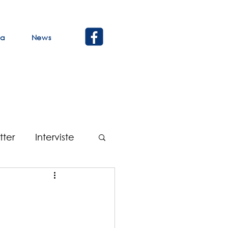
ca
News
tter
Interviste
Verbali