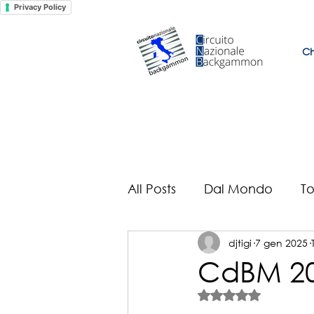
Privacy Policy
Ch
All Posts
Dal Mondo
To
djtigi
7 gen 2025
Il mondo secondo Selveu
CdBM 202
Valutazione NaN st