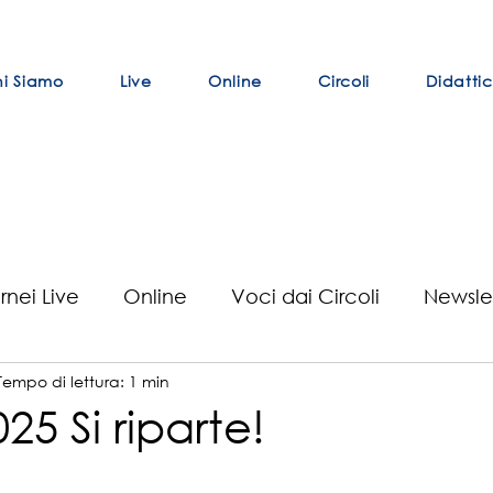
i Siamo
Live
Online
Circoli
Didatti
rnei Live
Online
Voci dai Circoli
Newsle
Tempo di lettura: 1 min
se
Curiosità
BCVE
Risultati Tornei Live
5 Si riparte!
elle su 5.