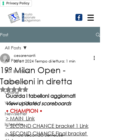
Privacy Policy
Post
All Posts
cesarenanti
All Posts
30 ott 2024
Tempo di lettura: 1 min
19° Milan Open -
Dal Mondo
Tabelloni in diretta
Tornei Live
Valutazione NaN stelle su 5.
Online
Guarda i tabelloni aggiornati
Voci dai Circoli
View updated scoreboards
• CHAMPION •
Newsletter
> MAIN  Link
Interviste
> SECOND CHANCE bracket 1 Link
> SECOND CHANCE Final bracket 
Il mondo secondo Selveuse