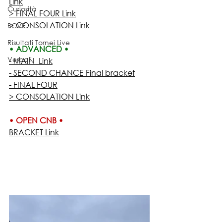
Link
Curiosità
> FINAL FOUR Link
> CONSOLATION Link
BCVE
Risultati Tornei Live
• ADVANCED •
Verbali
- MAIN  Link
​- SECOND CHANCE Final bracket
​- FINAL FOUR
> CONSOLATION Link
• OPEN CNB •
BRACKET Link