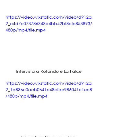
https://video.wixstatic.com/video/d912a
2_c4d7e073786343a4bb42bf8efe853893/
480p/mp4/file.mp4
Intervista a Rotondo e La Falce
https://video.wixstatic.com/video/d912a
2_1d836c0acb0641c48cfae986041e1ee8
/480p/mp4/file.mp4