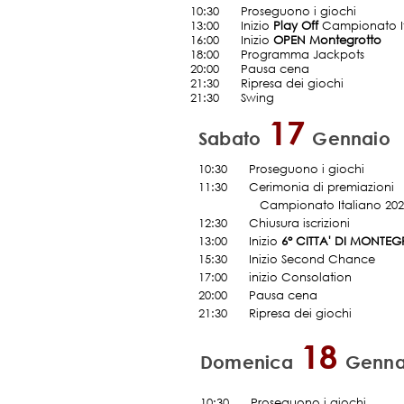
10:30
......
Proseguono i giochi
13:00 Inizio
Play Off
Campionato It
16:00
......
Inizio
OPEN Montegrotto
18:00
......
Programma Jackpots
20:00 Pausa cena
21:30
......
Ripresa dei giochi
21:30 Swing
17
Sabato
Gennaio
10:30
......
Proseguono i giochi
11:30
......
Cerimonia di premi
...........
Campionato Italiano 20
12:30
......
Chiusura iscrizioni
13:00 Inizio
6° CITTA' DI MONTE
15:30 Inizio Second Chance
17:00
......
inizio Consolation
20:00 Pausa cena
21:30 Ripresa dei giochi
18
Domenica
Genna
10:30
......
Proseguono i giochi