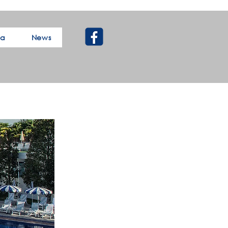
ca
News