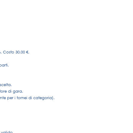
. Costo 30,00 €.
arti.
scelta.
tore di gara.
nte per i tornei di categoria).
 valido.