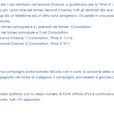
 dal Main rientrano nel Second Chance, si qualificano per la "Final 4" i
) più i primi due del torneo Second Chance. Tutti gli eliminati dai due 
ggi da un tabellone ad un altro sono progressivi, chi perde in una pos
vanzata.
el torneo principale e 4 i premiati nel torneo Consolation.
 nel torneo principale e 2 nel Consolation.
cond Chance, 7 Consolation, "Final 4" 11/13.
cond Chance, 5 Consolation, "Final 4" 9/11.
.
nza compagno potrà iscriversi da solo con il costo di iscrizione della 
impegnato nei tornei di categoria, il compagno provvederà a giocare 
iocatori partono con lo stesso numero di Punti Vittoria (PV) e continuan
to tutti i PV disponibili.