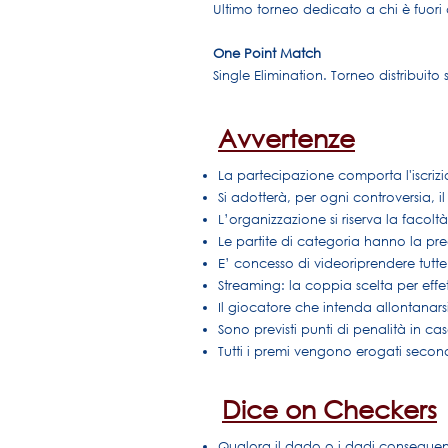
Ultimo torneo dedicato a chi è fuori d
One Point Match
Single Elimination. Torneo distribuito 
Avvertenze
La partecipazione comporta l'iscriz
Si adotterà, per ogni controversia, i
L’organizzazione si riserva la facol
Le partite di categoria hanno la pre
E’ concesso di videoriprendere tutte 
Streaming: la coppia scelta per effett
Il giocatore che intenda allontanars
Sono previsti punti di penalità in cas
Tutti i premi vengono erogati secondo
Dice on Checkers
Qualora il dado o i dadi conseguenti