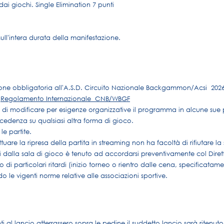
ai giochi. Single Elimination 7 punti
sull'intera durata della manifestazione.
ione obbligatoria all'A.S.D. Circuito Nazionale Backgammon/Acsi 2026
l
Regolamento Internazionale CNB/WBGF
tà di modificare per esigenze organizzative il programma in alcune sue p
cedenza su qualsiasi altra forma di gioco.
le partite.
uare la ripresa della partita in streaming non ha facoltà di rifiutare la 
i dalla sala di gioco è tenuto ad accordarsi preventivamente col Diret
o di particolari ritardi (inizio torneo o rientro dalle cena, specificatame
 le vigenti norme relative alle associazioni sportive.
 al lancio atterrassero sopra le pedine il suddetto lancio sarà ritenuto