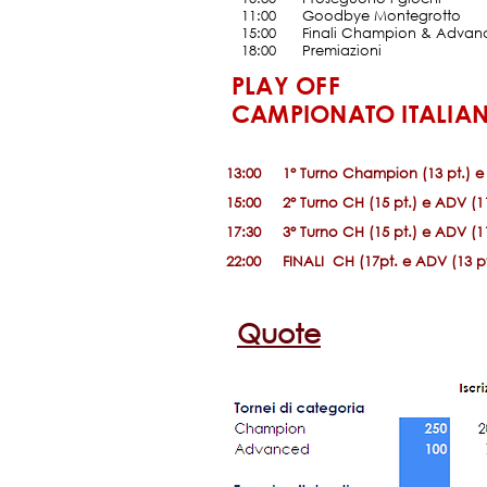
11:00
......
Goodbye Montegrotto
15:00
......
Finali Champion & Advan
18:00
......
Premiazioni
PLAY OFF
CAMPIONATO ITALIAN
13:00
.....
1° Turno Champion (13 pt.) e
15:00
.....
2° Turno CH (15 pt.) e ADV (11
17:30
....
3° Turno CH (15 pt.) e ADV (11
22:00
....
FINALI CH (17pt. e ADV (13 pt
Quote