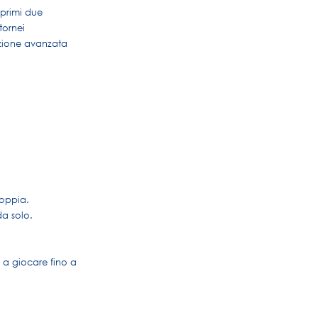
 primi due
tornei
izione avanzata
coppia.
da solo.
o a giocare fino a