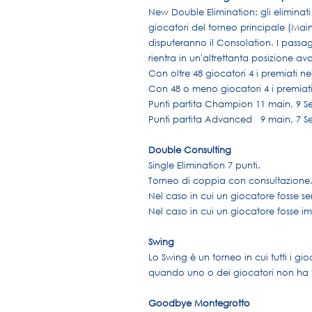
New Double Elimination: gli eliminati
giocatori del torneo principale (Main
disputeranno il Consolation. I passa
rientra in un'altrettanta posizione a
Con oltre 48 giocatori 4 i premiati n
Con 48 o meno giocatori 4 i premiati
Punti partita Champion 11 main, 9 Se
Punti partita Advanced 9 main, 7 Se
Double Consulting
Single Elimination 7 punti.
Torneo di coppia con consultazione
Nel caso in cui un giocatore fosse se
Nel caso in cui un giocatore fosse 
Swing
​Lo Swing è un torneo in cui tutti i g
quando uno o dei giocatori non ha vin
Goodbye Montegrotto