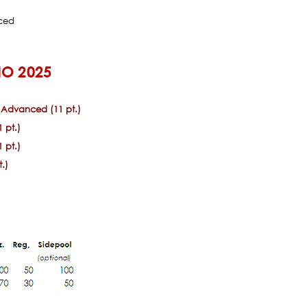
ced
O 2025
 Advanced (11 pt.)
 pt.)
 pt.)
.)