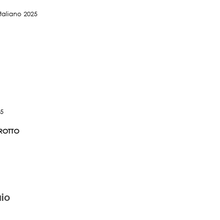
aliano 2025
azioni
25
GROTTO
io