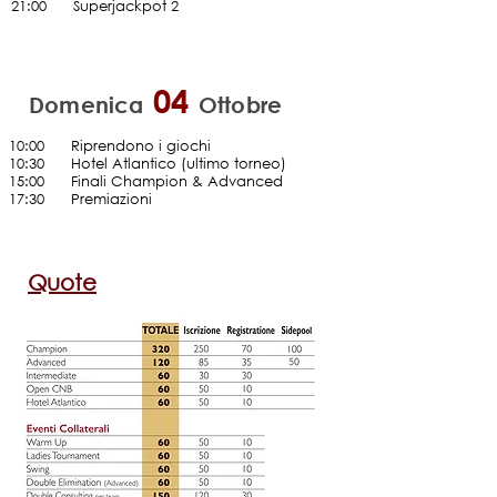
21
:00
......
Superjackpot 2
04
Domenica
Ottobre
10:00
......
Riprendono i giochi
10:30
......
Hotel Atlantico (ultimo torneo)
15:00
......
Finali Champion & Advanced
17:30
......
Premiazioni
Quote