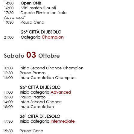
14:00
......
Open CNB
16:00 Mini match 2 punti
17:30
.....
Double Elimination "solo
Advanced"
19:30
.....
Pausa Cena
26° CITTÀ DI JESOLO
0:55
......
Champion
21:00
......
Categoria
03
Sabato
Ottobre
10:00
......
Inizio Second Chance Champion
12:30 Pausa Pranzo
​14:00 Inizio Consolation Champion
26° CITTÀ DI JESOLO
0:55
......
11:00
......
Inizio categoria
Advanced
12:30 Pausa Pranzo
14:00 Inizio Second Chance
​16:00 Inizio Consolation​
26° CITTÀ DI JESOLO
..............
17:30
......
Inizio categoria
Intermediate
19:30
.... .
Pausa Cena