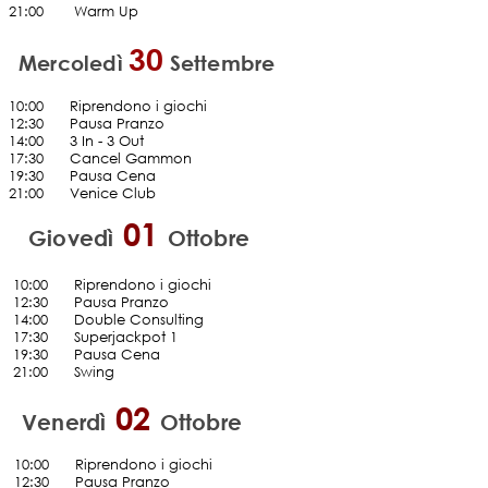
21:00
......
Warm Up
30
Mercoledì
Settembre
10:00
......
Riprendono i giochi
12:30
......
Pausa Pranzo
14:00
......
3 In - 3 Out
17:30 Cancel Gammon
19:30
......
Pausa Cena
21:00
......
Venice Club
01
Giovedì
Ottobre
10:00
......
Riprendono i giochi
12:30 Pausa Pranzo
14:00
......
Double Consulting
17:30
.... .
Superjackpot 1
19:30
......
Pausa Cena
21:00
......
Swing
02
Venerdì
Ottobre
10:00
......
Riprendono i giochi
12:30 Pausa Pranzo