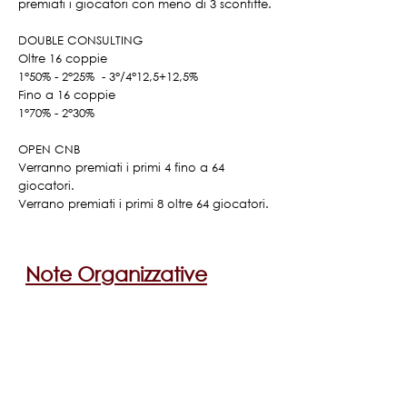
premiati i giocatori con meno di 3 sconfitte.
DOUBLE CONSULTING
Oltre 16 coppie
1°50% - 2°25% - 3°/4°12,5+12,5%
Fino a 16 coppie
1°70% - 2°30%
OPEN CNB
Verranno premiati i primi 4 fino a 64
giocatori.
Verrano premiati i primi 8 oltre 64 giocatori.
Note Organizzative
La partecipazione alla manifestazione
comporta l’iscrizione all’A.S.D. Circuito
Nazionale Backgammon e alla ACSI anno
2026. Socio ordinario € 30 - Socio sostenitore
€ 50.
Sarà in uso il
Regolamento Internazionale